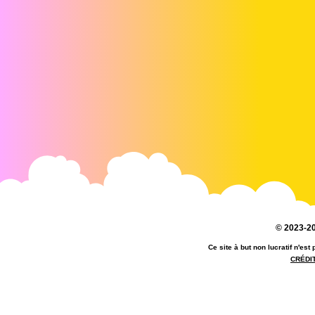
© 2023-20
Ce site à but non lucratif n'es
CRÉDI
référentiel anne disney - référentiel an
anne meson site disney