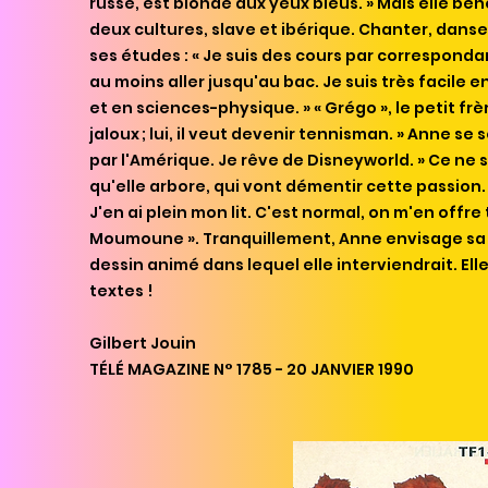
russe, est blonde aux yeux bleus. » Mais elle bé
deux cultures, slave et ibérique. Chanter, danse
ses études : « Je suis des cours par corresponda
au moins aller jusqu'au bac. Je suis très facile 
et en sciences-physique. » « Grégo », le petit frè
jaloux ; lui, il veut devenir tennisman. » Anne se 
par l'Amérique. Je rêve de Disneyw
orld. » Ce ne
qu'elle arbore, qui vont démentir cette passion. 
J'en ai plein mon lit. C'est normal, on m'en offre
Moumoune ». Tranquillement, Anne envisage sa c
dessin animé dans lequel elle interviendrait. E
textes !
Gilbert Jouin
TÉLÉ MAGAZINE N° 1785 - 20 JANVIER 1990