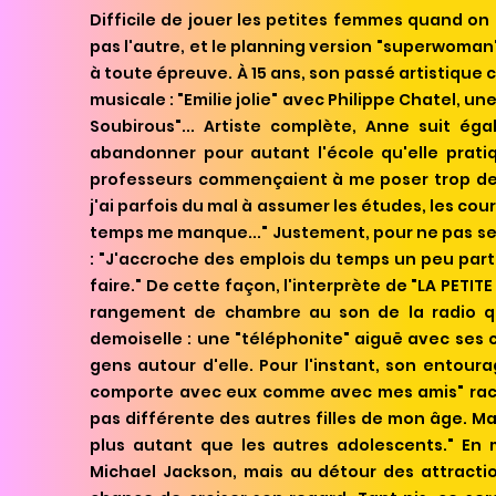
Difficile de jouer les petites femmes quand on 
pas l'autre, et le planning version "superwoman
à toute épreuve. À 15 ans, son passé artistiqu
musicale : "Emilie jolie" avec Philippe Chatel, 
Soubirous"... Artiste complète, Anne suit ég
abandonner pour autant l'école qu'elle prati
q
professeurs commençaient à me poser trop de q
j'ai parfois du mal à assumer les études, les cou
temps me manque..." Justement, pour ne pas se
: "J'accroche des emplois du temps un peu parto
faire." De cette façon, l'interprète de "LA PETIT
rangement de chambre au son de la radio qu
demoiselle : une "téléphonite" aiguë avec ses c
gens autour d'elle. Pour l'instant, son entour
comporte avec eux comme avec mes amis" racont
pas différente des autres filles de mon âge. Ma
plus autant que les autres adolescents." En m
Michael Jackson, mais au détour des attracti