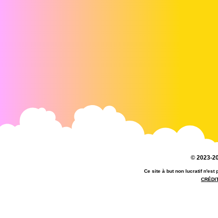
© 2023-20
Ce site à but non lucratif n'es
CRÉDI
référentiel anne disney - référentiel an
anne meson site disney