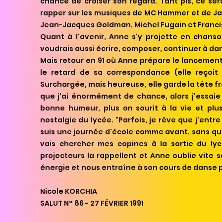
chance de croiser son regard. Tant pis, ce se
rapper sur les musiques de MC Hammer et de Jan
Jean-Jacques Goldman, Michel Fugain et Franci
Quant à l'avenir, Anne s'y projette en chanson
voudrais aussi écrire, composer, continuer à da
Mais retour en 91 où Anne prépare le lancement
le retard de sa correspondance (elle reçoit
Surchargée, mais heureuse, elle garde la tête fr
que j'ai énormément de chance, alors j'essai
bonne humeur, plus on sourit à la vie et plu
nostalgie du lycée. "Parfois, je rêve que j'entr
suis une journée d'école comme avant, sans qu
vais chercher mes copines à la sortie du lyc
projecteurs la rappellent et Anne oublie vite 
énergie et nous entraîne à son cours de danse po
Nicole KORCHIA
SALUT N° 86 - 27 FÉVRIER 1991