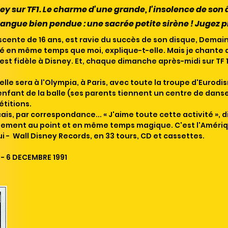
ey sur TF1.
Le charme d'une grande, l'insolence de son 
 langue bien pendue : une sacrée petite sirène ! Jugez p
scente de 16 ans, est ravie du succès de son disque, Demain,
 en même temps que moi, explique-t-elle. Mais je chante
st fidèle à Disney. Et, chaque dimanche après-midi sur TF 1,
 elle sera à l'Olympia, à Paris, avec toute la troupe d'Eurod
nfant de la balle (ses parents tiennent un centre de danse à
étitions.
is, par correspondance... « J'aime toute cette activité », di
itement au point et en même temps magique. C'est l'Amériq
i - Wall Disney Records, en 33 tours, CD et cassettes.
 - 6 DECEMBRE 1991