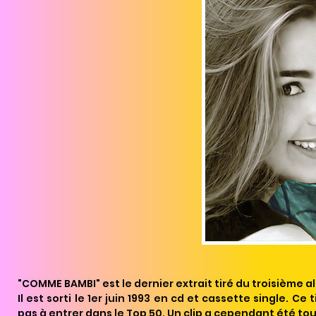
"COMME BAMBI" est le dernier extrait tiré du troisième a
Il est sorti le 1er juin 1993 en cd et cassette single. C
pas à entrer dans le Top 50. Un clip a cependant été tou