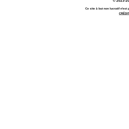
© 2023-20
Ce site à but non lucratif n'es
CRÉDI
référentiel anne disney - référentiel an
anne meson site disney