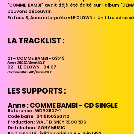
"COMME BAMBI" avait déjà été édité sur l'album "DEMAI
pouvons découvrir.
En face B, Anne interprète « LE CLOWN ». Un titre adress
LA TRACKLIST :
01 – COMME BAMBI
- 0
3:49
Pierre GROSZ / René JOLY
02 – LE CLOWN
- 04
:07
Corinne SINCLAIR / René JOLY
LES SUPPORTS :
Anne : COMME BAMBI - CD SINGLE
Référence : WDR 3507
-1
Code barre : 3418150350710
Production : WALT DISNEY RECORDS
Distribution : SONY MUSIC
Particularité : Édition originale – Juin 1993